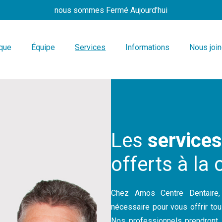
nous sommes
Fermé Aujourd'hui
ique
Équipe
Services
Informations
Nous joi
Les
services
offerts à la 
Chez Amos Centre Dentaire,
nécessaire pour vous offrir to
Nos professionnels prendront 